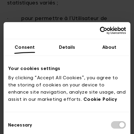
statistiques variés ;
· pour permettre à l’Utilisateur de
recevoir des messages et gérer son compte
à partir de différents appareils
(ordinateur, tablette, smartphone, etc.) ;
Consent
Details
About
· pour détecter et/ou prévenir la fraude
ou les activités analogues de nature illégale ;
Your cookies settings
By clicking “Accept All Cookies”, you agree to
· pour vérifier les cartes de crédit et
the storing of cookies on your device to
autres types de cartes de paiement ;
enhance site navigation, analyze site usage, and
assist in our marketing efforts.
Cookie Policy
· pour faciliter la mise à disposition et
l’utilisation du Site et améliorer les Services
Consent
proposés par visit.brussels ainsi que
Necessary
Selection
l’expérience des Utilisateurs ;