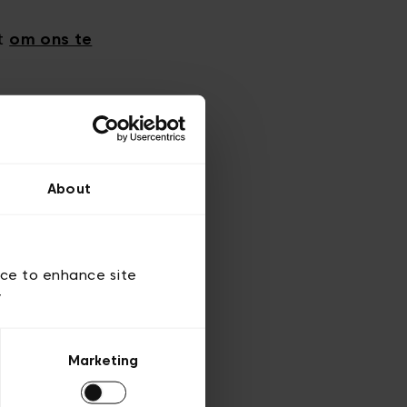
et
om ons te
About
xtra
ice to enhance site
y
Marketing