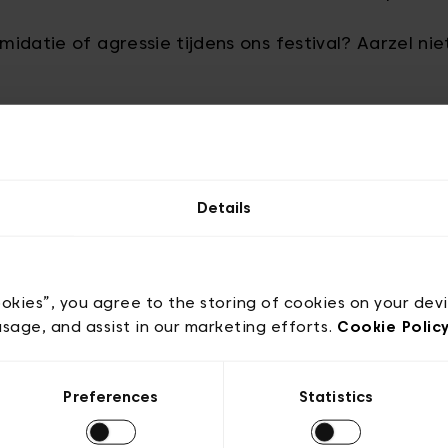
imidatie of agressie tijdens ons festival? Aarzel ni
Details
informatie over het I Love Science Festival? Wil je e
ct op met ons Mediateam:
ookies”, you agree to the storing of cookies on your dev
ls
usage, and assist in our marketing efforts.
Cookie Polic
ssels
Preferences
Statistics